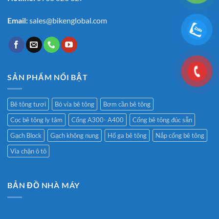
Email:
sales@bikenglobal.com
SẢN PHẨM NỔI BẬT
Bê tông tươi
Bó vỉa bê tông
Bơm cần bê tông
Cọc bê tông ly tâm
Cống A300- A400
Cống bê tông đúc sẵn
Gạch Block
Gạch không nung
Hố ga bê tông
Nắp cống bê tông
Vỉa chặn ô tô
BẢN ĐỒ NHÀ MÁY