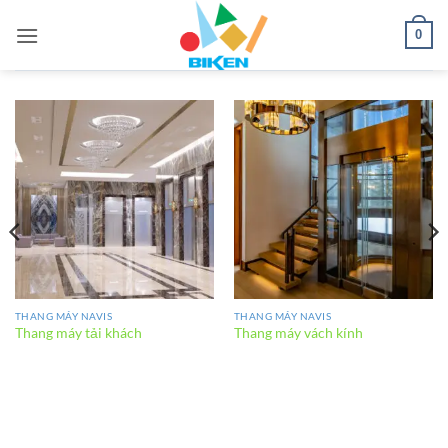
Bỏ
0
qua
nội
dung
THANG MÁY NAVIS
THANG MÁY NAVIS
Thang máy tải khách
Thang máy vách kính