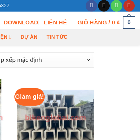
6327
0
DOWNLOAD
LIÊN HỆ
GIỎ HÀNG /
0
₫
IỆN
DỰ ÁN
TIN TỨC
Giảm giá!