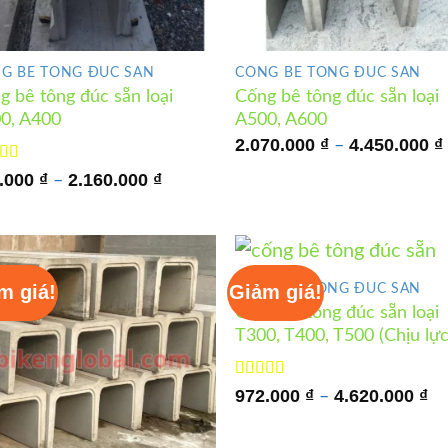
G BÊ TÔNG ĐÚC SẴN
CỐNG BÊ TÔNG ĐÚC SẴN
g bê tông đúc sẵn loại
Cống bê tông đúc sẵn loại
0, A400
A500, A600
2.070.000
₫
4.450.000
₫
–
c xếp
Khoảng
.000
₫
2.160.000
₫
–
g
5
5 sao
giá:
từ
810.000 ₫
đến
2.160.000 ₫
m giá!
Giảm giá!
CỐNG BÊ TÔNG ĐÚC SẴN
Cống bê tông đúc sẵn loại
T300, T400, T500 (Chịu lực
Được xếp
Kh
972.000
₫
4.620.000
₫
–
hạng
5
5 sao
giá
từ