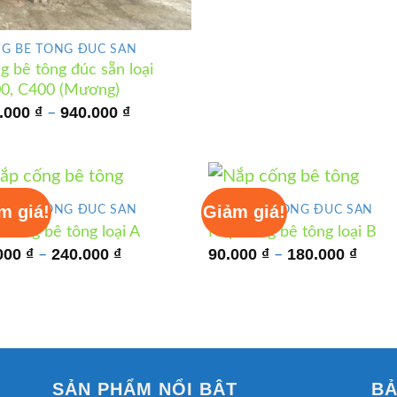
97
đế
4.
G BÊ TÔNG ĐÚC SẴN
g bê tông đúc sẵn loại
0, C400 (Mương)
Khoảng
.000
₫
940.000
₫
–
giá:
từ
510.000 ₫
đến
940.000 ₫
m giá!
Giảm giá!
G BÊ TÔNG ĐÚC SẴN
CỐNG BÊ TÔNG ĐÚC SẴN
 cống bê tông loại A
Nắp cống bê tông loại B
Khoảng
Khoả
000
₫
240.000
₫
90.000
₫
180.000
₫
–
–
giá:
giá:
từ
từ
90.000 ₫
90.00
đến
đến
240.000 ₫
180.0
SẢN PHẨM NỔI BẬT
BẢ