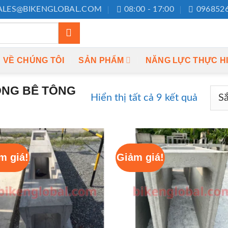
ALES@BIKENGLOBAL.COM
08:00 - 17:00
096852
VỀ CHÚNG TÔI
SẢN PHẨM
NĂNG LỰC THỰC H
NG BÊ TÔNG
Hiển thị tất cả 9 kết quả
m giá!
Giảm giá!