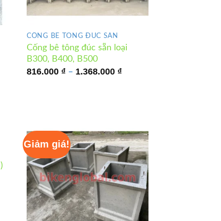
CỐNG BÊ TÔNG ĐÚC SẴN
Cống bê tông đúc sẵn loại
B300, B400, B500
Khoảng
Khoảng
816.000
₫
1.368.000
₫
–
giá:
giá:
từ
từ
2.070.000 ₫
816.000 ₫
đến
đến
4.450.000 ₫
1.368.000 ₫
Giảm giá!
)
oảng
: