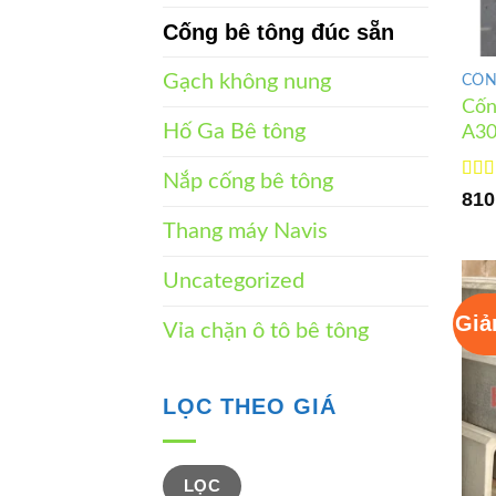
Cống bê tông đúc sẵn
Gạch không nung
CỐN
Cốn
Hố Ga Bê tông
A30
Nắp cống bê tông
Đượ
810
hạn
Thang máy Navis
Uncategorized
Giả
Vỉa chặn ô tô bê tông
LỌC THEO GIÁ
Giá
Giá
LỌC
tối
tối