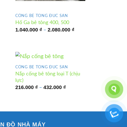
2.000 ₫
n
620.000 ₫
CỐNG BÊ TÔNG ĐÚC SẴN
Hố Ga bê tông 400, 500
Khoảng
1.040.000
₫
2.080.000
₫
–
giá:
từ
1.040.000 ₫
đến
2.080.000 ₫
CỐNG BÊ TÔNG ĐÚC SẴN
Nắp cống bê tông loại T (chịu
lực)
ng
Khoảng
216.000
₫
432.000
₫
–
giá:
0 ₫
từ
216.000 ₫
00 ₫
đến
432.000 ₫
N ĐỒ NHÀ MÁY