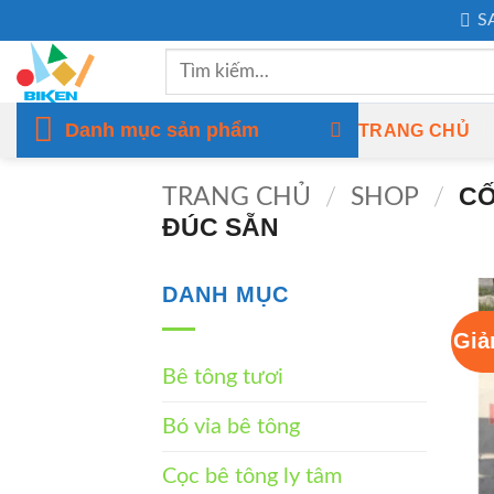
Bỏ
S
qua
Tìm
nội
kiếm:
dung
Danh mục sản phẩm
TRANG CHỦ
CỐ
TRANG CHỦ
/
SHOP
/
ĐÚC SẴN
DANH MỤC
Giả
Bê tông tươi
Bó vỉa bê tông
Cọc bê tông ly tâm