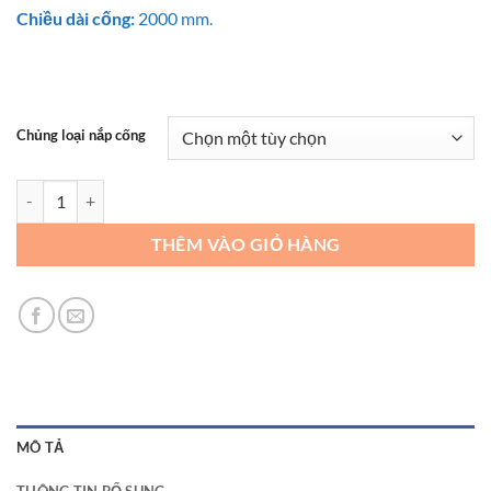
180.000 ₫
Chiều dài cống:
2000 mm.
Chủng loại nắp cống
Nắp cống bê tông loại B số lượng
THÊM VÀO GIỎ HÀNG
MÔ TẢ
THÔNG TIN BỔ SUNG