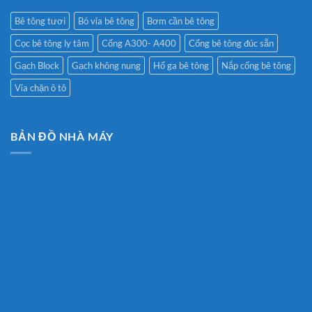
Bê tông tươi
Bó vỉa bê tông
Bơm cần bê tông
Cọc bê tông ly tâm
Cống A300- A400
Cống bê tông đúc sẵn
Gạch Block
Gạch không nung
Hố ga bê tông
Nắp cống bê tông
Vỉa chặn ô tô
BẢN ĐỒ NHÀ MÁY