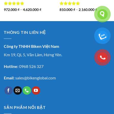
Được xếp
Khoảng
Được xếp
Khoảng
972.000
₫
–
4.620.000
₫
810.000
₫
–
2.160.000
₫
giá:
giá:
hạng
5
5
hạng
5
5
từ
từ
sao
sao
972.000 ₫
810.000 ₫
đến
đến
4.620.000 ₫
2.160.000 
THÔNG TIN LIÊN HỆ
Công ty TNHH Biken Việt Nam
Km 19, QL 5, Văn Lâm, Hưng Yên.
Hotline:
0968 526 327
Email:
sales@bikenglobal.com
SẢN PHẨM NỔI BẬT