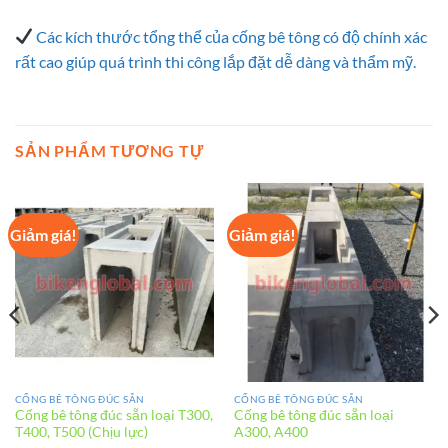
Các kích thước tổng thể của cống bê tông có độ chính xác
rất cao giúp quá trình thi công lắp đặt dễ dàng và thẩm mỹ.
SẢN PHẨM TƯƠNG TỰ
Giảm giá!
Giảm giá!
CỐNG BÊ TÔNG ĐÚC SẴN
CỐNG BÊ TÔNG ĐÚC SẴN
Cống bê tông đúc sẵn loại T300,
Cống bê tông đúc sẵn loại
T400, T500 (Chịu lực)
A300, A400