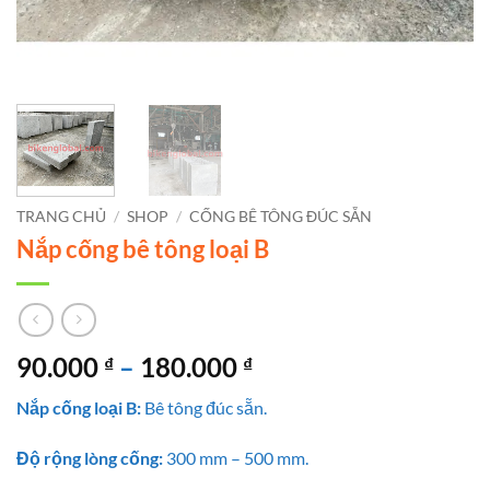
TRANG CHỦ
/
SHOP
/
CỐNG BÊ TÔNG ĐÚC SẴN
Nắp cống bê tông loại B
Khoảng
90.000
–
180.000
₫
₫
giá:
Nắp cống loại B:
Bê tông đúc sẵn.
từ
90.000 ₫
Độ rộng lòng cống:
300 mm – 500 mm.
đến